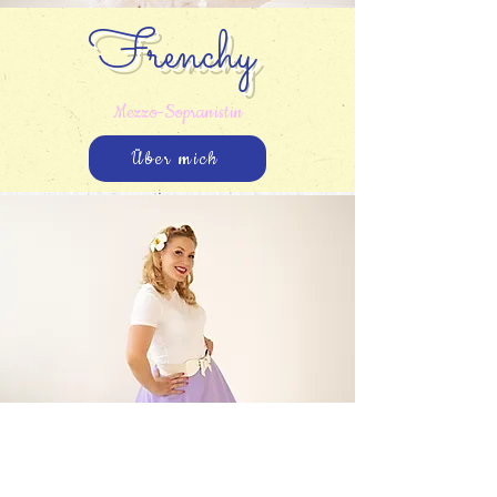
Frenchy
Mezzo-Sopranistin
Über mich